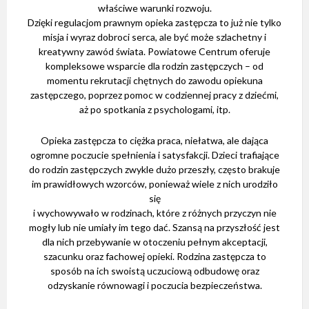
właściwe warunki rozwoju.
Dzięki regulacjom prawnym opieka zastępcza to już nie tylko
misja i wyraz dobroci serca, ale być może szlachetny i
kreatywny zawód świata. Powiatowe Centrum oferuje
kompleksowe wsparcie dla rodzin zastępczych – od
momentu rekrutacji chętnych do zawodu opiekuna
zastępczego, poprzez pomoc w codziennej pracy z dziećmi,
aż po spotkania z psychologami, itp.
Opieka zastępcza to ciężka praca, niełatwa, ale dająca
ogromne poczucie spełnienia i satysfakcji. Dzieci trafiające
do rodzin zastępczych zwykle dużo przeszły, często brakuje
im prawidłowych wzorców, ponieważ wiele z nich urodziło
się
i wychowywało w rodzinach, które z różnych przyczyn nie
mogły lub nie umiały im tego dać. Szansą na przyszłość jest
dla nich przebywanie w otoczeniu pełnym akceptacji,
szacunku oraz fachowej opieki. Rodzina zastępcza to
sposób na ich swoistą uczuciową odbudowę oraz
odzyskanie równowagi i poczucia bezpieczeństwa.