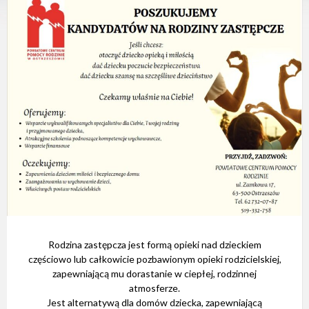
e
m
d
o
s
t
ę
p
n
o
ś
c
i
.
Rodzina zastępcza jest formą opieki nad dzieckiem
częściowo lub całkowicie pozbawionym opieki rodzicielskiej,
zapewniającą mu dorastanie w ciepłej, rodzinnej
atmosferze.
Jest alternatywą dla domów dziecka, zapewniającą