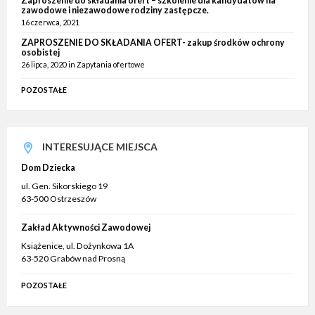
Zaproszenie do składania ofert – szkolenie dla kandydatów na
zawodowe i niezawodowe rodziny zastępcze.
16 czerwca, 2021
ZAPROSZENIE DO SKŁADANIA OFERT- zakup środków ochrony
osobistej
26 lipca, 2020
in
Zapytania ofertowe
POZOSTAŁE
INTERESUJĄCE MIEJSCA
Dom Dziecka
ul. Gen. Sikorskiego 19
63-500 Ostrzeszów
Zakład Aktywności Zawodowej
Książenice, ul. Dożynkowa 1A
63-520 Grabów nad Prosną
POZOSTAŁE