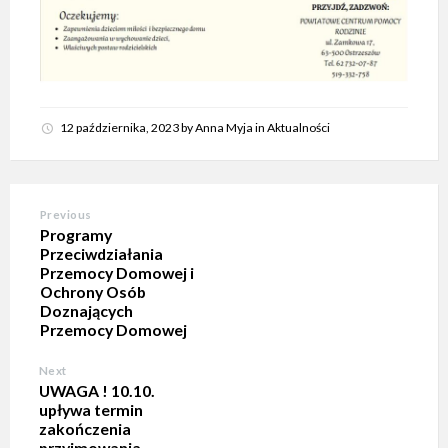
12 października, 2023
by
Anna Myja
in
Aktualności
Previous
Programy
Przeciwdziałania
Przemocy Domowej i
Ochrony Osób
Doznających
Przemocy Domowej
Next
UWAGA ! 10.10.
upływa termin
zakończenia
przyjmowania