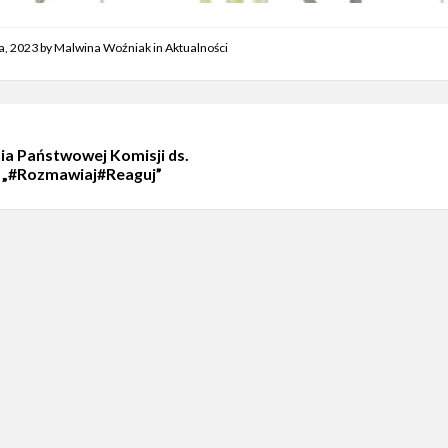
a, 2023
by
Malwina Woźniak
in
Aktualności
a Państwowej Komisji ds.
ii „#Rozmawiaj#Reaguj”