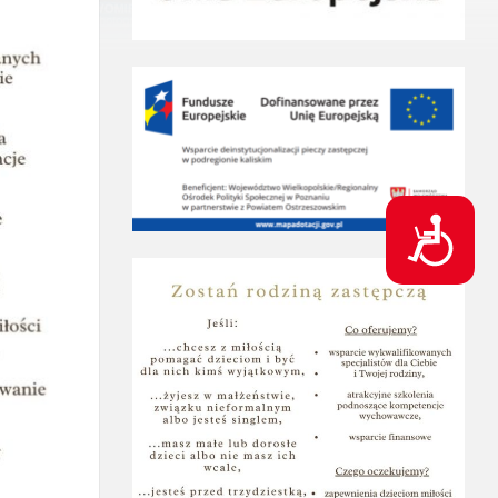
D
o
s
t
ę
p
n
o
ś
ć