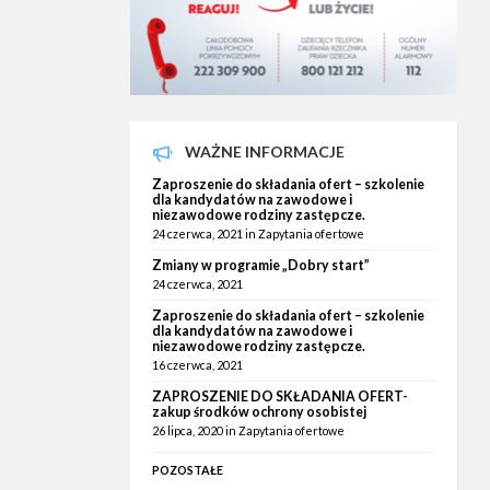
WAŻNE INFORMACJE
Zaproszenie do składania ofert – szkolenie
dla kandydatów na zawodowe i
niezawodowe rodziny zastępcze.
24 czerwca, 2021
in
Zapytania ofertowe
Zmiany w programie „Dobry start”
24 czerwca, 2021
Zaproszenie do składania ofert – szkolenie
dla kandydatów na zawodowe i
niezawodowe rodziny zastępcze.
16 czerwca, 2021
ZAPROSZENIE DO SKŁADANIA OFERT-
zakup środków ochrony osobistej
26 lipca, 2020
in
Zapytania ofertowe
POZOSTAŁE