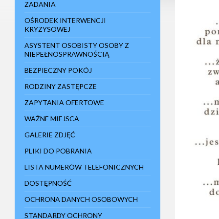
ZADANIA
e
m
d
OŚRODEK INTERWENCJI
o
KRYZYSOWEJ
s
t
ASYSTENT OSOBISTY OSOBY Z
ę
NIEPEŁNOSPRAWNOŚCIĄ
p
n
BEZPIECZNY POKÓJ
o
ś
RODZINY ZASTĘPCZE
c
i
ZAPYTANIA OFERTOWE
.
N
WAŻNE MIEJSCA
a
c
GALERIE ZDJĘĆ
i
s
PLIKI DO POBRANIA
n
i
LISTA NUMERÓW TELEFONICZNYCH
j
C
DOSTĘPNOŚĆ
t
r
OCHRONA DANYCH OSOBOWYCH
l
-
STANDARDY OCHRONY
F