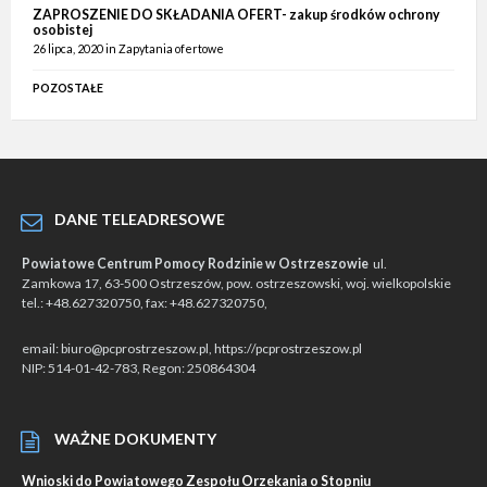
ZAPROSZENIE DO SKŁADANIA OFERT- zakup środków ochrony
osobistej
26 lipca, 2020
in
Zapytania ofertowe
POZOSTAŁE
DANE TELEADRESOWE
Powiatowe Centrum Pomocy Rodzinie w Ostrzeszowie
ul.
Zamkowa 17, 63-500 Ostrzeszów, pow. ostrzeszowski, woj. wielkopolskie
tel.: +48.627320750, fax: +48.627320750,
email: biuro@pcprostrzeszow.pl, https://pcprostrzeszow.pl
NIP: 514-01-42-783, Regon: 250864304
WAŻNE DOKUMENTY
Wnioski do Powiatowego Zespołu Orzekania o Stopniu