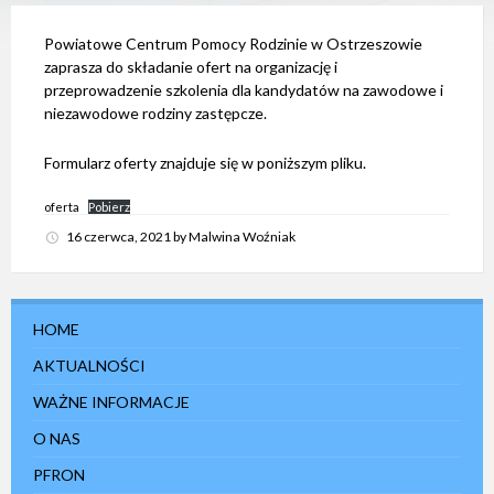
e
m
Powiatowe Centrum Pomocy Rodzinie w Ostrzeszowie
d
o
zaprasza do składanie ofert na organizację i
s
przeprowadzenie szkolenia dla kandydatów na zawodowe i
t
niezawodowe rodziny zastępcze.
ę
p
n
Formularz oferty znajduje się w poniższym pliku.
o
ś
c
oferta
Pobierz
i
16 czerwca, 2021
by
Malwina Woźniak
.
HOME
AKTUALNOŚCI
WAŻNE INFORMACJE
O NAS
PFRON