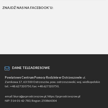
ZNAJDŹ NAS NA FACEBOOK`U:
DANE TELEADRESOWE
Powiatowe Centrum Pomocy Rodzinie w Ostrzeszowie
ul.
Zamkowa 17, 63-500 Ostrzeszów, pow. ostrzeszowski, woj. wielkopolskie
tel.: +48.627320750, fax: +48.627320750,
email: biuro@pcprostrzeszow.pl, https://pcprostrzeszow.pl
NIP: 514-01-42-783, Regon: 250864304