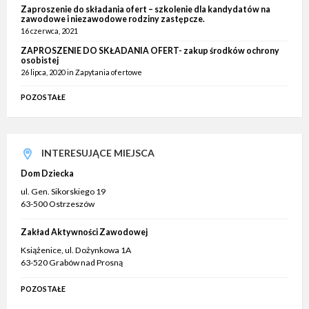
Zaproszenie do składania ofert – szkolenie dla kandydatów na
zawodowe i niezawodowe rodziny zastępcze.
16 czerwca, 2021
ZAPROSZENIE DO SKŁADANIA OFERT- zakup środków ochrony
osobistej
26 lipca, 2020
in
Zapytania ofertowe
POZOSTAŁE
INTERESUJĄCE MIEJSCA
Dom Dziecka
ul. Gen. Sikorskiego 19
63-500 Ostrzeszów
Zakład Aktywności Zawodowej
Książenice, ul. Dożynkowa 1A
63-520 Grabów nad Prosną
POZOSTAŁE