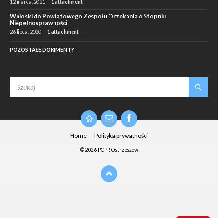
12 marca, 2021
1 attachment
Wnioski do Powiatowego Zespołu Orzekania o Stopniu
Niepełnosprawności
26 lipca, 2020
1 attachment
POZOSTAŁE DOKIMENTY
SEARCH:
Email
Facebook
Home
Polityka prywatności
© 2026 PCPR Ostrzeszów