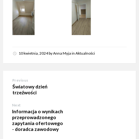
10 kwietnia, 2024
by
Anna Myja
in
Aktualności
Previous
Światowy dzień
trzeźwości
Next
Informacja o wynikach
przeprowadzonego
zapytania ofertowego
- doradca zawodowy