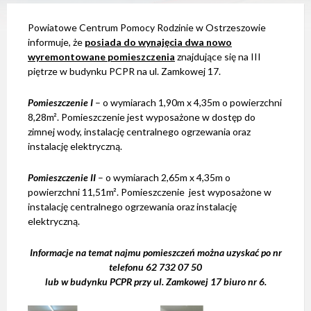
e
m
Powiatowe Centrum Pomocy Rodzinie w Ostrzeszowie
d
o
informuje, że
posiada do wynajęcia dwa nowo
s
wyremontowane pomieszczenia
znajdujące się na III
t
piętrze w budynku PCPR na ul. Zamkowej 17.
ę
p
n
Pomieszczenie I
– o wymiarach 1,90m x 4,35m o powierzchni
o
8,28m². Pomieszczenie jest wyposażone w dostęp do
ś
c
zimnej wody, instalację centralnego ogrzewania oraz
i
instalację elektryczną.
.
Pomieszczenie II
– o wymiarach 2,65m x 4,35m o
powierzchni 11,51m². Pomieszczenie jest wyposażone w
instalację centralnego ogrzewania oraz instalację
elektryczną.
Informacje na temat najmu pomieszczeń można uzyskać po nr
telefonu 62 732 07 50
lub w budynku PCPR przy ul. Zamkowej 17 biuro nr 6.