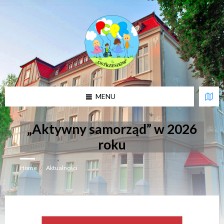
U
w
a
g
a
:
t
a
w
i
MENU
t
r
y
n
„Aktywny samorząd” w 2026
a
z
roku
a
w
i
Home
/
Aktualności
e
r
a
s
y
s
t