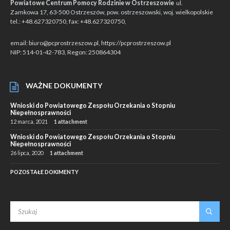
Powiatowe Centrum Pomocy Rodzinie w Ostrzeszowie
ul.
Zamkowa 17, 63-500 Ostrzeszów, pow. ostrzeszowski, woj. wielkopolskie
tel.: +48.627320750, fax: +48.627320750,
email: biuro@pcprostrzeszow.pl, https://pcprostrzeszow.pl
NIP: 514-01-42-783, Regon: 250864304
WAŻNE DOKUMENTY
Wnioski do Powiatowego Zespołu Orzekania o Stopniu
Niepełnosprawności
12 marca, 2021
1 attachment
Wnioski do Powiatowego Zespołu Orzekania o Stopniu
Niepełnosprawności
26 lipca, 2020
1 attachment
POZOSTAŁE DOKIMENTY
SEARCH: