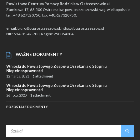
Powiatowe Centrum Pomocy Rodzinie w Ostrzeszowie
ul.
Zamkowa 17, 63-500 Ostrzeszów, pow. ostrzeszowski, woj. wielkopolskie
tel.: +48.627320750, fax: +48.627320750,
email: biuro@pcprostrzeszow.pl, https://pcprostrzeszow.pl
NIP: 514-01-42-783, Regon: 250864304
WAŻNE DOKUMENTY
Wnioski do Powiatowego Zespołu Orzekania o Stopniu
Niepełnosprawności
12 marca, 2021
1 attachment
Wnioski do Powiatowego Zespołu Orzekania o Stopniu
Niepełnosprawności
26 lipca, 2020
1 attachment
POZOSTAŁE DOKIMENTY
SEARCH: