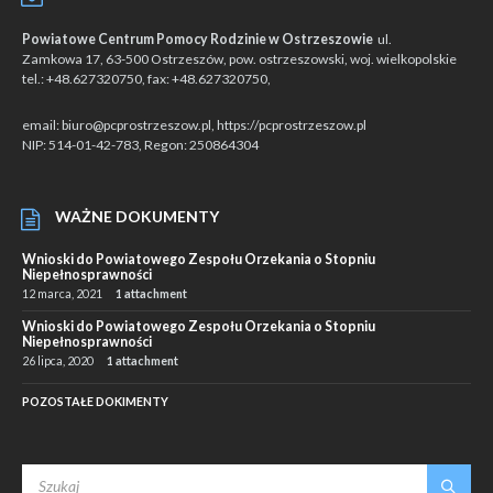
Powiatowe Centrum Pomocy Rodzinie w Ostrzeszowie
ul.
Zamkowa 17, 63-500 Ostrzeszów, pow. ostrzeszowski, woj. wielkopolskie
tel.: +48.627320750, fax: +48.627320750,
email: biuro@pcprostrzeszow.pl, https://pcprostrzeszow.pl
NIP: 514-01-42-783, Regon: 250864304
WAŻNE DOKUMENTY
Wnioski do Powiatowego Zespołu Orzekania o Stopniu
Niepełnosprawności
12 marca, 2021
1 attachment
Wnioski do Powiatowego Zespołu Orzekania o Stopniu
Niepełnosprawności
26 lipca, 2020
1 attachment
POZOSTAŁE DOKIMENTY
SEARCH: