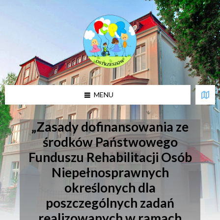
U
w
a
g
a
:
t
a
w
i
MENU
t
r
y
n
„Zasady dofinansowania ze
a
z
środków Państwowego
a
Funduszu Rehabilitacji Osób
w
i
Niepełnosprawnych
e
r
określonych dla
a
s
poszczególnych zadań
y
s
realizowanych w ramach
t