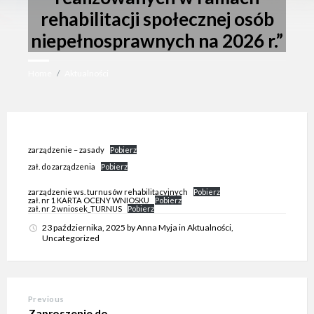
e
rehabilitacji społecznej osób
m
d
niepełnosprawnych na 2026 r.”
o
s
t
ę
Home
/
Aktualności
p
n
o
ś
c
i
zarządzenie – zasady
Pobierz
.
zał. do zarządzenia
Pobierz
zarządzenie ws. turnusów rehabilitacyjnych
Pobierz
zał. nr 1 KARTA OCENY WNIOSKU
Pobierz
zał. nr 2 wniosek_TURNUS
Pobierz
23 października, 2025
by
Anna Myja
in
Aktualności
,
Uncategorized
Previous
Zaproszenie do