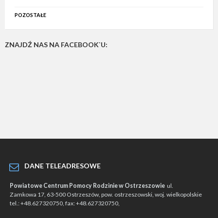
POZOSTAŁE
ZNAJDŹ NAS NA FACEBOOK`U:
DANE TELEADRESOWE
Powiatowe Centrum Pomocy Rodzinie w Ostrzeszowie
ul.
Zamkowa 17, 63-500 Ostrzeszów, pow. ostrzeszowski, woj. wielkopolskie
tel.: +48.627320750, fax: +48.627320750,