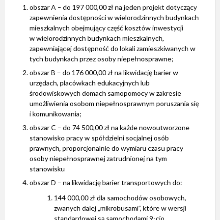
obszar A – do 197 000,00 zł na jeden projekt dotyczący
zapewnienia dostępności w wielorodzinnych budynkach
mieszkalnych obejmujący część kosztów inwestycji
w wielorodzinnych budynkach mieszkalnych,
zapewniającej dostępność do lokali zamieszkiwanych w
tych budynkach przez osoby niepełnosprawne;
obszar B – do 176 000,00 zł na likwidację barier w
urzędach, placówkach edukacyjnych lub
środowiskowych domach samopomocy w zakresie
umożliwienia osobom niepełnosprawnym poruszania się
i komunikowania;
obszar C – do 74 500,00 zł na każde nowoutworzone
stanowisko pracy w spółdzielni socjalnej osób
prawnych, proporcjonalnie do wymiaru czasu pracy
osoby niepełnosprawnej zatrudnionej na tym
stanowisku
obszar D – na likwidację barier transportowych do:
144 000,00 zł dla samochodów osobowych,
zwanych dalej „mikrobusami”, które w wersji
standardowej są samochodami 9-cio