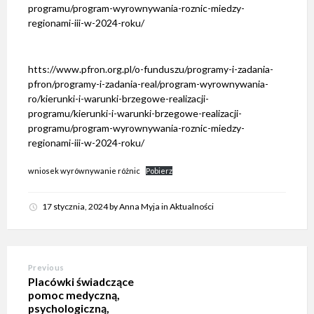
programu/program-wyrownywania-roznic-miedzy-
regionami-iii-w-2024-roku/
htts://www.pfron.org.pl/o-funduszu/programy-i-zadania-
pfron/programy-i-zadania-real/program-wyrownywania-
ro/kierunki-i-warunki-brzegowe-realizacji-
programu/kierunki-i-warunki-brzegowe-realizacji-
programu/program-wyrownywania-roznic-miedzy-
regionami-iii-w-2024-roku/
wniosek wyrównywanie różnic
Pobierz
17 stycznia, 2024
by
Anna Myja
in
Aktualności
Previous
Placówki świadczące
pomoc medyczną,
psychologiczną,