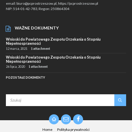
email: biuro@pcprostrzeszow.pl, https://pcprostrzeszow.pl
NIP: 514-01-42-783, Regon: 250864304
WAŻNE DOKUMENTY
Wnioski do Powiatowego Zespołu Orzekania o Stopniu
Niepełnosprawności
12 marca, 2021
1 attachment
Wnioski do Powiatowego Zespołu Orzekania o Stopniu
Niepełnosprawności
26 lipca, 2020
1 attachment
POZOSTAŁE DOKIMENTY
SEARCH:
Email
Facebook
Home
Polityka prywatności