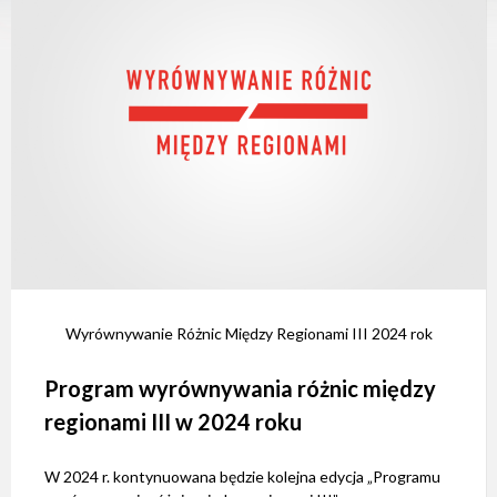
e
m
d
o
s
t
ę
p
n
o
ś
c
i
.
Wyrównywanie Różnic Między Regionami III 2024 rok
Program wyrównywania różnic między
regionami III w 2024 roku
W 2024 r. kontynuowana będzie kolejna edycja „Programu