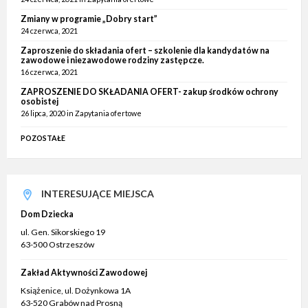
Zmiany w programie „Dobry start”
24 czerwca, 2021
Zaproszenie do składania ofert – szkolenie dla kandydatów na
zawodowe i niezawodowe rodziny zastępcze.
16 czerwca, 2021
ZAPROSZENIE DO SKŁADANIA OFERT- zakup środków ochrony
osobistej
26 lipca, 2020
in
Zapytania ofertowe
POZOSTAŁE
INTERESUJĄCE MIEJSCA
Dom Dziecka
ul. Gen. Sikorskiego 19
63-500 Ostrzeszów
Zakład Aktywności Zawodowej
Książenice, ul. Dożynkowa 1A
63-520 Grabów nad Prosną