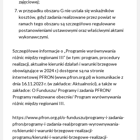
zajęciowej;
w przypadku obszaru G nie ustala się wskaźników
kosztów, gdyż zadania realizowane przez powiat w
ramach tego obszaru są szczegółowo regulowane
postanowieniami ustawowymi oraz właściwymi aktami
wykonawczymi.
Szczegółowe informacje o „Programie wyrównywania
różnic między regionami III” (w tym: program, procedury
realizacji, aktualne kierunki działań i warunki brzegowe
obowiązujące w 2024 r.) dostępne są na stronie
internetowej PFRON (
www.pfron.org.pl
) w komunikacie z
dnia 16.11.2023 r. (w zakładce: Aktualności), a także w
zakładce: O Funduszu/ Programy i zadania PFRON/
Programy realizowane obecnie/ Program wyrównywania
różnic między regionami III.
https://www.pfron.org.pl/o-funduszu/programy-i-zadania-
pfron/programy-i-zadania-real/program-wyrownywania-
ro/kierunki-i-warunki-brzegowe-realizacji-
programu/kierunki-i-warunki-brzegowe-realizacji-