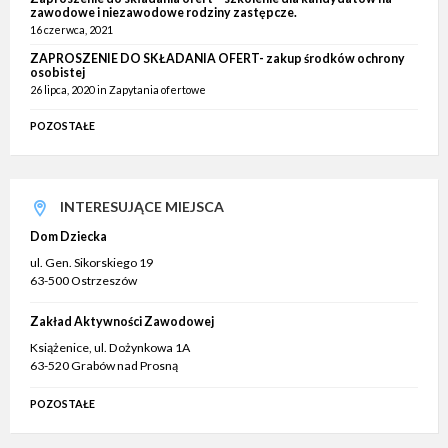
zawodowe i niezawodowe rodziny zastępcze.
16 czerwca, 2021
ZAPROSZENIE DO SKŁADANIA OFERT- zakup środków ochrony
osobistej
26 lipca, 2020
in
Zapytania ofertowe
POZOSTAŁE
INTERESUJĄCE MIEJSCA
Dom Dziecka
ul. Gen. Sikorskiego 19
63-500 Ostrzeszów
Zakład Aktywności Zawodowej
Książenice, ul. Dożynkowa 1A
63-520 Grabów nad Prosną
POZOSTAŁE