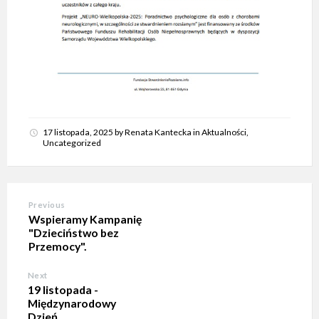
17 listopada, 2025
by
Renata Kantecka
in
Aktualności
,
Uncategorized
Previous
Wspieramy Kampanię
"Dzieciństwo bez
Przemocy".
Next
19 listopada -
Międzynarodowy
Dzień