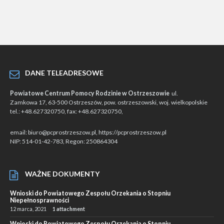
DANE TELEADRESOWE
Powiatowe Centrum Pomocy Rodzinie w Ostrzeszowie
ul.
Zamkowa 17, 63-500 Ostrzeszów, pow. ostrzeszowski, woj. wielkopolskie
tel.: +48.627320750, fax: +48.627320750,
email: biuro@pcprostrzeszow.pl, https://pcprostrzeszow.pl
NIP: 514-01-42-783, Regon: 250864304
WAŻNE DOKUMENTY
Wnioski do Powiatowego Zespołu Orzekania o Stopniu
Niepełnosprawności
12 marca, 2021
1 attachment
Wnioski do Powiatowego Zespołu Orzekania o Stopniu