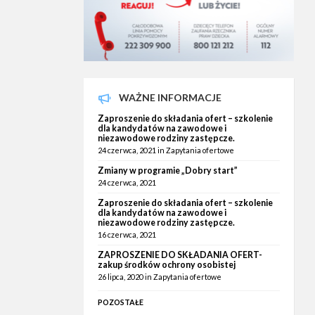
WAŻNE INFORMACJE
Zaproszenie do składania ofert – szkolenie
dla kandydatów na zawodowe i
niezawodowe rodziny zastępcze.
24 czerwca, 2021
in
Zapytania ofertowe
Zmiany w programie „Dobry start”
24 czerwca, 2021
Zaproszenie do składania ofert – szkolenie
dla kandydatów na zawodowe i
niezawodowe rodziny zastępcze.
16 czerwca, 2021
ZAPROSZENIE DO SKŁADANIA OFERT-
zakup środków ochrony osobistej
26 lipca, 2020
in
Zapytania ofertowe
POZOSTAŁE