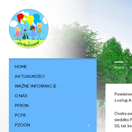
U
w
a
g
a
:
t
a
w
i
t
r
HOME
Home
/
A
y
n
AKTUALNOŚCI
a
z
WAŻNE INFORMACJE
a
w
Powiatow
O NAS
i
z usług A
e
PFRON
r
a
Osoby po
PCPR
s
siedziby 
y
PZOON
s
50, tel. 
t