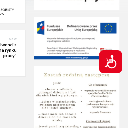
OSOBISTY
026
Next
olwenci z
na rynku
pracy"
D
o
s
t
ę
p
n
o
ś
ć