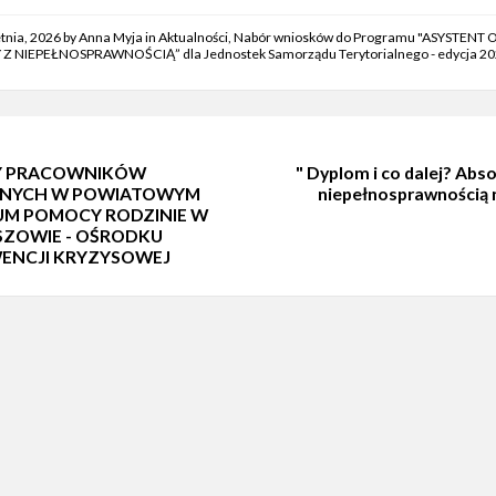
etnia, 2026
by
Anna Myja
in
Aktualności
,
Nabór wniosków do Programu "ASYSTENT 
Z NIEPEŁNOSPRAWNOŚCIĄ” dla Jednostek Samorządu Terytorialnego - edycja 2
Y PRACOWNIKÓW
" Dyplom i co dalej? Abs
LNYCH W POWIATOWYM
niepełnosprawnością 
UM POMOCY RODZINIE W
ZOWIE - OŚRODKU
ENCJI KRYZYSOWEJ