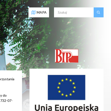
SEARCH:
MAPA
rzystania
my do
2-732-07-