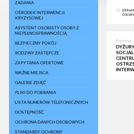
ZADANIA
e
m
28 kwi
d
OŚRODEK INTERWENCJI
OSOBY 
o
KRYZYSOWEJ
s
t
ASYSTENT OSOBISTY OSOBY Z
ę
NIEPEŁNOSPRAWNOŚCIĄ
p
n
Previous
BEZPIECZNY POKÓJ
o
DYŻUR
ś
SOCJA
RODZINY ZASTĘPCZE
c
CENTR
i
ZAPYTANIA OFERTOWE
OSTRZS
.
INTERW
N
WAŻNE MIEJSCA
a
c
GALERIE ZDJĘĆ
i
s
PLIKI DO POBRANIA
n
i
LISTA NUMERÓW TELEFONICZNYCH
j
C
DOSTĘPNOŚĆ
t
r
OCHRONA DANYCH OSOBOWYCH
l
-
STANDARDY OCHRONY
F