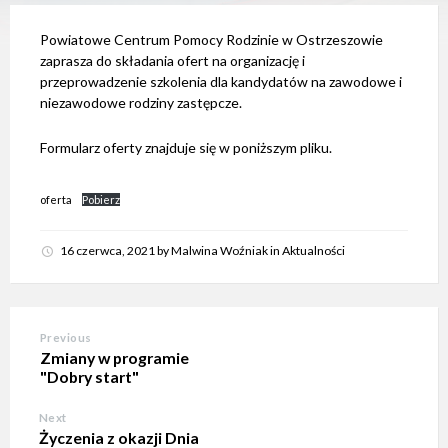
e
m
Powiatowe Centrum Pomocy Rodzinie w Ostrzeszowie
d
o
zaprasza do składania ofert na organizację i
s
przeprowadzenie szkolenia dla kandydatów na zawodowe i
t
niezawodowe rodziny zastępcze.
ę
p
n
Formularz oferty znajduje się w poniższym pliku.
o
ś
c
i
oferta
Pobierz
.
16 czerwca, 2021
by
Malwina Woźniak
in
Aktualności
Previous
Zmiany w programie
"Dobry start"
Next
Życzenia z okazji Dnia