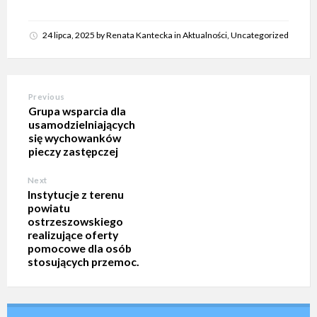
24 lipca, 2025
by
Renata Kantecka
in
Aktualności
,
Uncategorized
Previous
Grupa wsparcia dla
usamodzielniających
się wychowanków
pieczy zastępczej
Next
Instytucje z terenu
powiatu
ostrzeszowskiego
realizujące oferty
pomocowe dla osób
stosujących przemoc.