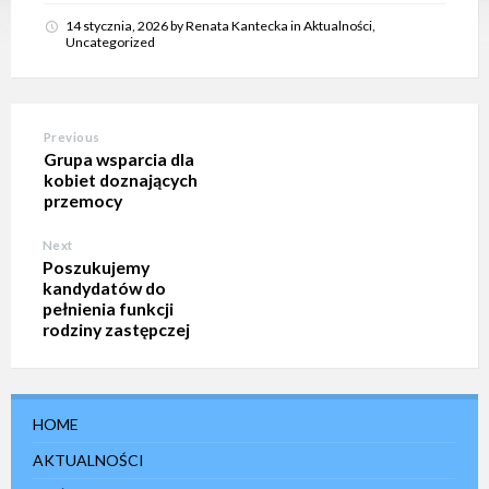
e
14 stycznia, 2026
by
Renata Kantecka
in
Aktualności
,
m
Uncategorized
d
o
s
t
ę
p
Previous
n
Grupa wsparcia dla
o
kobiet doznających
ś
przemocy
c
i
.
Next
Poszukujemy
kandydatów do
pełnienia funkcji
rodziny zastępczej
HOME
AKTUALNOŚCI