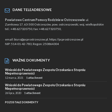
DANE TELEADRESOWE
Powiatowe Centrum Pomocy Rodzinie w Ostrzeszowie
ul.
Zamkowa 17, 63-500 Ostrzeszów, pow. ostrzeszowski, woj. wielkopolskie
tel.: +48.627320750, fax: +48.627320750,
email: biuro@pcprostrzeszow.pl, https://pcprostrzeszow.pl
NIP: 514-01-42-783, Regon: 250864304
WAŻNE DOKUMENTY
Wnioski do Powiatowego Zespołu Orzekania o Stopniu
Niepełnosprawności
12 marca, 2021
1 attachment
Wnioski do Powiatowego Zespołu Orzekania o Stopniu
Niepełnosprawności
26 lipca, 2020
1 attachment
POZOSTAŁE DOKIMENTY