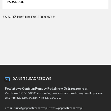
POZOSTAŁE
ZNAJDŹ NAS NA FACEBOOK`U:
DANE TELEADRESOWE
Powiatowe Centrum Pomocy Rodzinie w Ostrzeszowie
ul.
Zamkowa 17, 63-500 Ostrzeszów, pow. ostrzeszowski, woj. wielkopolskie
tel.: +48.627320750, fax: +48.627320750,
email: biuro@pcprostrzeszow.pl, https://pcprostrzeszow.pl