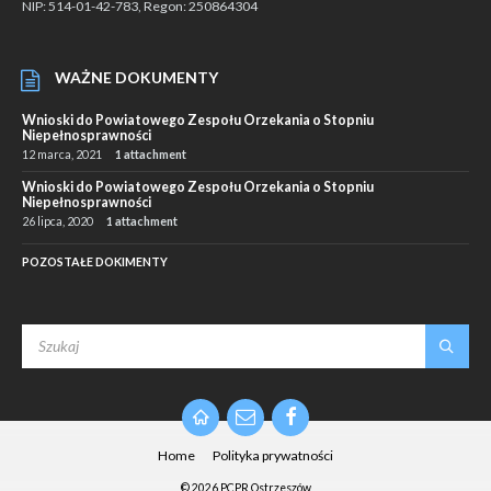
NIP: 514-01-42-783, Regon: 250864304
WAŻNE DOKUMENTY
Wnioski do Powiatowego Zespołu Orzekania o Stopniu
Niepełnosprawności
12 marca, 2021
1 attachment
Wnioski do Powiatowego Zespołu Orzekania o Stopniu
Niepełnosprawności
26 lipca, 2020
1 attachment
POZOSTAŁE DOKIMENTY
SEARCH:
Email
Facebook
Home
Polityka prywatności
© 2026 PCPR Ostrzeszów