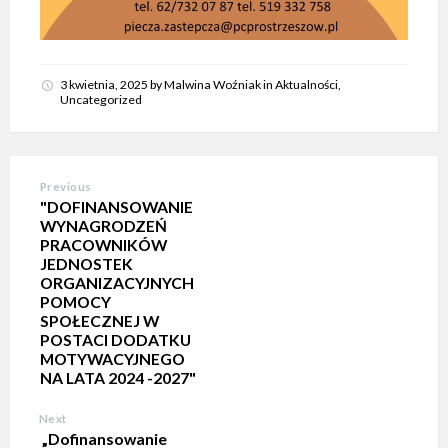
3 kwietnia, 2025
by
Malwina Woźniak
in
Aktualności
,
Uncategorized
Previous
"DOFINANSOWANIE
WYNAGRODZEŃ
PRACOWNIKÓW
JEDNOSTEK
ORGANIZACYJNYCH
POMOCY
SPOŁECZNEJ W
POSTACI DODATKU
MOTYWACYJNEGO
NA LATA 2024 -2027"
Next
„Dofinansowanie