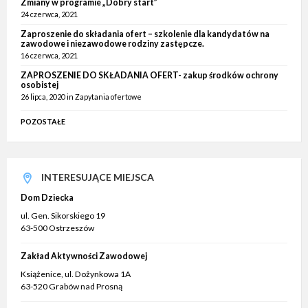
Zmiany w programie „Dobry start”
24 czerwca, 2021
Zaproszenie do składania ofert – szkolenie dla kandydatów na
zawodowe i niezawodowe rodziny zastępcze.
16 czerwca, 2021
ZAPROSZENIE DO SKŁADANIA OFERT- zakup środków ochrony
osobistej
26 lipca, 2020
in
Zapytania ofertowe
POZOSTAŁE
INTERESUJĄCE MIEJSCA
Dom Dziecka
ul. Gen. Sikorskiego 19
63-500 Ostrzeszów
Zakład Aktywności Zawodowej
Książenice, ul. Dożynkowa 1A
63-520 Grabów nad Prosną