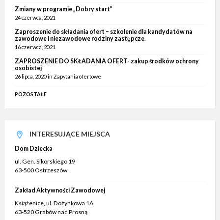
Zmiany w programie „Dobry start”
24 czerwca, 2021
Zaproszenie do składania ofert – szkolenie dla kandydatów na
zawodowe i niezawodowe rodziny zastępcze.
16 czerwca, 2021
ZAPROSZENIE DO SKŁADANIA OFERT- zakup środków ochrony
osobistej
26 lipca, 2020
in
Zapytania ofertowe
POZOSTAŁE
INTERESUJĄCE MIEJSCA
Dom Dziecka
ul. Gen. Sikorskiego 19
63-500 Ostrzeszów
Zakład Aktywności Zawodowej
Książenice, ul. Dożynkowa 1A
63-520 Grabów nad Prosną