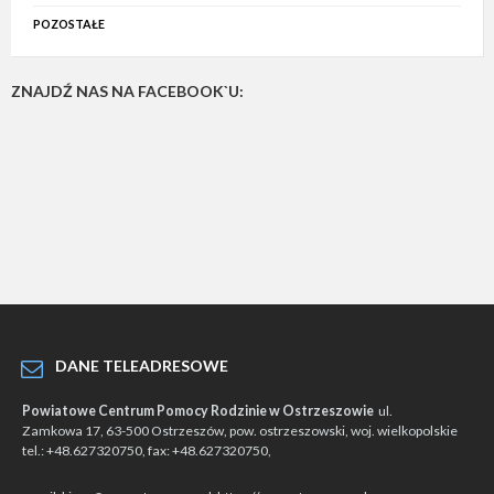
POZOSTAŁE
ZNAJDŹ NAS NA FACEBOOK`U:
DANE TELEADRESOWE
Powiatowe Centrum Pomocy Rodzinie w Ostrzeszowie
ul.
Zamkowa 17, 63-500 Ostrzeszów, pow. ostrzeszowski, woj. wielkopolskie
tel.: +48.627320750, fax: +48.627320750,