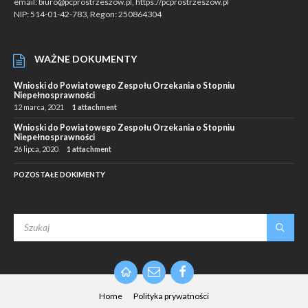
email: biuro@pcprostrzeszow.pl, https://pcprostrzeszow.pl
NIP: 514-01-42-783, Regon: 250864304
WAŻNE DOKUMENTY
Wnioski do Powiatowego Zespołu Orzekania o Stopniu
Niepełnosprawności
12 marca, 2021
1 attachment
Wnioski do Powiatowego Zespołu Orzekania o Stopniu
Niepełnosprawności
26 lipca, 2020
1 attachment
POZOSTAŁE DOKIMENTY
SEARCH:
Email
Facebook
Home
Polityka prywatności