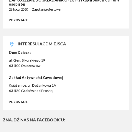
ZAPROSZENIE DO SKŁADANIA OFERT- zakup środków ochrony
osobistej
26 lipca, 2020
in
Zapytania ofertowe
POZOSTAŁE
INTERESUJĄCE MIEJSCA
Dom Dziecka
ul. Gen. Sikorskiego 19
63-500 Ostrzeszów
Zakład Aktywności Zawodowej
Książenice, ul. Dożynkowa 1A
63-520 Grabów nad Prosną
POZOSTAŁE
ZNAJDŹ NAS NA FACEBOOK`U: