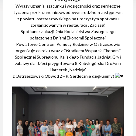
e
Wyrazy uznania, szacunku i wdzięczności oraz serdeczne
m
życzenia przekazano niezawodowym rodzinom zastępczym
d
o
z powiatu ostrzeszowskiego na uroczystym spotkaniu
s
zorganizowanym w restauracji „Zacisze”.
t
Spotkanie z okazji Dnia Rodzicielstwa Zastępczego
ę
p
połączone z Dniami Ekonomii Społecznej,
n
Powiatowe Centrum Pomocy Rodzinie w Ostrzeszowie
o
organizuje co roku wraz z Ośrodkiem Wsparcia Ekonomii
ś
c
Społecznej Subregionu Kaliskiego
Fundacja Jadwigi
.Gry i
i
zabawy dla dzieci przygotowała
8 Kobylogórska Drużyna
.
Harcerek „Nadzieja”
z
Ostrzeszowski Obwód ZHR
. Serdecznie dziękujemy!