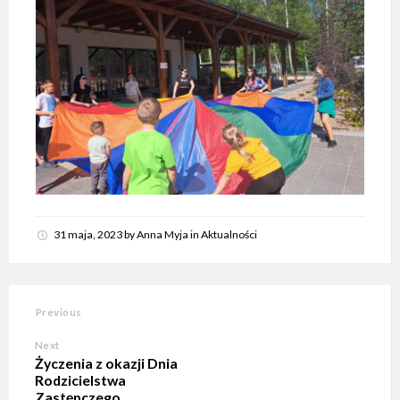
31 maja, 2023
by
Anna Myja
in
Aktualności
Previous
Next
Życzenia z okazji Dnia
Rodzicielstwa
Zastępczego