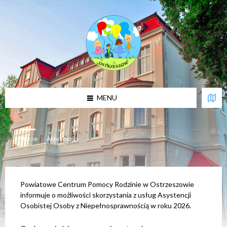
U
w
a
g
a
:
t
a
w
i
MENU
t
r
y
n
a
Home
/
Aktualności
z
a
w
i
e
r
Powiatowe Centrum Pomocy Rodzinie w Ostrzeszowie
a
informuje o możliwości skorzystania z usług Asystencji
s
Osobistej Osoby z Niepełnosprawnością w roku 2026.
y
s
t