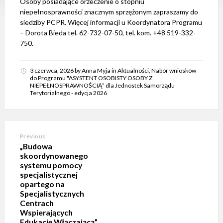
Osoby posiadające orzeczenie o stopniu
e
niepełnosprawności znacznym sprzężonym zapraszamy do
m
d
siedziby PCPR. Więcej informacji u Koordynatora Programu
o
– Dorota Bieda tel. 62-732-07-50, tel. kom. +48 519-332-
s
750.
t
ę
p
n
3 czerwca, 2026
by
Anna Myja
in
Aktualności
,
Nabór wniosków
o
do Programu "ASYSTENT OSOBISTY OSOBY Z
ś
NIEPEŁNOSPRAWNOŚCIĄ” dla Jednostek Samorządu
c
Terytorialnego - edycja 2026
i
.
Previous
„Budowa
skoordynowanego
systemu pomocy
specjalistycznej
opartego na
Specjalistycznych
Centrach
Wspierających
Edukację Włączającą”.