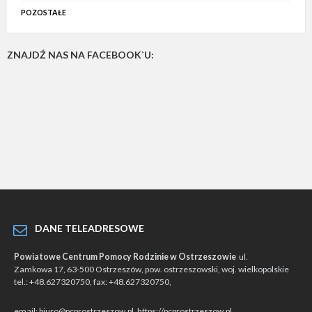
POZOSTAŁE
ZNAJDŹ NAS NA FACEBOOK`U:
DANE TELEADRESOWE
Powiatowe Centrum Pomocy Rodzinie w Ostrzeszowie
ul.
Zamkowa 17, 63-500 Ostrzeszów, pow. ostrzeszowski, woj. wielkopolskie
tel.: +48.627320750, fax: +48.627320750,
email: biuro@pcprostrzeszow.pl, https://pcprostrzeszow.pl