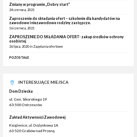
Zmiany w programie „Dobry start”
24 czerwca, 2021
Zaproszenie do składania ofert – szkolenie dla kandydatów na
zawodowe i niezawodowe rodziny zastępcze.
16 czerwca, 2021
ZAPROSZENIE DO SKŁADANIA OFERT- zakup środków ochrony
osobistej
26 lipca, 2020
in
Zapytania ofertowe
POZOSTAŁE
INTERESUJĄCE MIEJSCA
Dom Dziecka
ul. Gen. Sikorskiego 19
63-500 Ostrzeszów
Zakład Aktywności Zawodowej
Książenice, ul. Dożynkowa 1A
63-520 Grabów nad Prosną