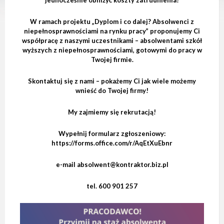
jednocześnie obniżyć koszty zatrudnienia?
e
m
d
W ramach projektu „Dyplom i co dalej? Absolwenci z
o
niepełnosprawnościami na rynku pracy” proponujemy Ci
s
współpracę z naszymi uczestnikami – absolwentami szkół
t
wyższych z niepełnosprawnościami, gotowymi do pracy w
ę
Twojej firmie.
p
n
o
Skontaktuj się z nami – pokażemy Ci jak wiele możemy
ś
wnieść do Twojej firmy!
c
i
.
My zajmiemy się rekrutacją!
Wypełnij formularz zgłoszeniowy:
https://forms.office.com/r/AqEtXuEbnr
e-mail absolwent@kontraktor.biz.pl
tel. 600 901 257