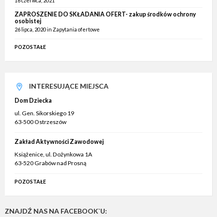
16 czerwca, 2021
ZAPROSZENIE DO SKŁADANIA OFERT- zakup środków ochrony
osobistej
26 lipca, 2020
in
Zapytania ofertowe
POZOSTAŁE
INTERESUJĄCE MIEJSCA
Dom Dziecka
ul. Gen. Sikorskiego 19
63-500 Ostrzeszów
Zakład Aktywności Zawodowej
Książenice, ul. Dożynkowa 1A
63-520 Grabów nad Prosną
POZOSTAŁE
ZNAJDŹ NAS NA FACEBOOK`U: