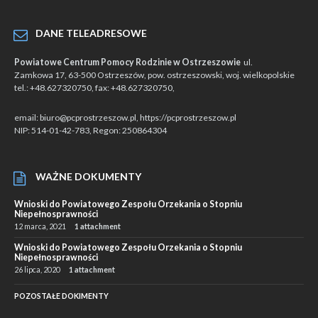
DANE TELEADRESOWE
Powiatowe Centrum Pomocy Rodzinie w Ostrzeszowie
ul.
Zamkowa 17, 63-500 Ostrzeszów, pow. ostrzeszowski, woj. wielkopolskie
tel.: +48.627320750, fax: +48.627320750,
email: biuro@pcprostrzeszow.pl, https://pcprostrzeszow.pl
NIP: 514-01-42-783, Regon: 250864304
WAŻNE DOKUMENTY
Wnioski do Powiatowego Zespołu Orzekania o Stopniu
Niepełnosprawności
12 marca, 2021
1 attachment
Wnioski do Powiatowego Zespołu Orzekania o Stopniu
Niepełnosprawności
26 lipca, 2020
1 attachment
POZOSTAŁE DOKIMENTY