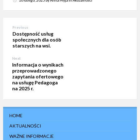
10 lutego, 2025
by
Anna Myja
in
Aktualności
Previous
Dostępność usług
społecznych dla osób
starszych na wsi.
Next
Informacja o wynikach
przeprowadzonego
zapytania ofertowego
na usługę Pedagoga
na 2025 r.
HOME
AKTUALNOŚCI
WAŻNE INFORMACJE