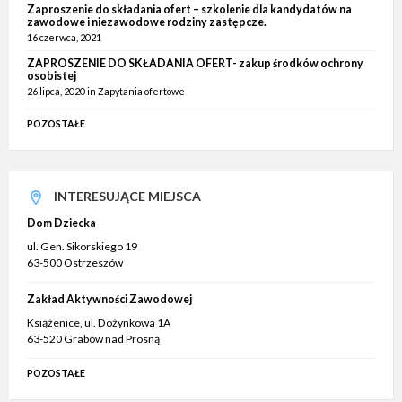
Zaproszenie do składania ofert – szkolenie dla kandydatów na
zawodowe i niezawodowe rodziny zastępcze.
16 czerwca, 2021
ZAPROSZENIE DO SKŁADANIA OFERT- zakup środków ochrony
osobistej
26 lipca, 2020
in
Zapytania ofertowe
POZOSTAŁE
INTERESUJĄCE MIEJSCA
Dom Dziecka
ul. Gen. Sikorskiego 19
63-500 Ostrzeszów
Zakład Aktywności Zawodowej
Książenice, ul. Dożynkowa 1A
63-520 Grabów nad Prosną
POZOSTAŁE