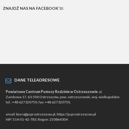
ZNAJDŹ NAS NA FACEBOOK`U:
DANE TELEADRESOWE
Powiatowe Centrum Pomocy Rodzinie w Ostrzeszowie
ul.
Zamkowa 17, 63-500 Ostrzeszów, pow. ostrzeszowski, woj. wielkopolskie
tel.: +48.627320750, fax: +48.627320750,
email: biuro@pcprostrzeszow.pl, https://pcprostrzeszow.pl
NIP: 514-01-42-783, Regon: 250864304