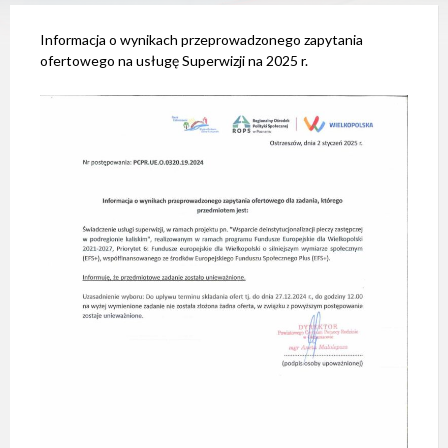
e
m
Informacja o wynikach przeprowadzonego zapytania
d
o
ofertowego na usługę Superwizji na 2025 r.
s
t
ę
p
n
o
ś
c
i
.