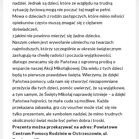
e
nadziei. Jednak są dzieci, które ze względu na trudną
m
sytuację życiową mogą nie poczuć tej magii w pełni.
d
Mowa o dzieciach z rodzin zastępczych, które mimo miłości
o
opiekunów często muszą zmagać się z ciężarem
s
t
doświadczeń,
ę
z jakimi nie powinno mierzyć się żadne dziecko.
p
Naszym celem jest wywołanie uśmiechu na twarzach
n
o
najmłodszych, którzy szczególnie w okresie świątecznym
ś
zasługują na chwilę radości i poczucia wyjątkowości,
c
dlatego zwracamy się do Państwa z ogromną prośbą o
i
.
wsparcie naszej Akcji Mikołajkowej. Dla wielu z tych dzieci
będą to pierwsze prawdziwe święta. Wierzymy, że dzięki
Państwa pomocy, uda nam się stworzyć niezapomniane
przeżycia dla tych dzieci, pomóc uwierzyć, że są wyjątkowe,
a tym samym, że Święty Mikołaj naprawdę istnieje – a dzięki
Państwa hojności, te małe cuda są możliwe. Każda
przekazana zabawka, gra czy voucher może stać się nie
tylko prezentem, ale symbolem nadziei, że mimo trudnych
okoliczności świat może być pełen dobra i troski.
Prezenty można przekazywać na adres: Powiatowe
Centrum Pomocy Rodzinie w Ostrzeszowie, ul.