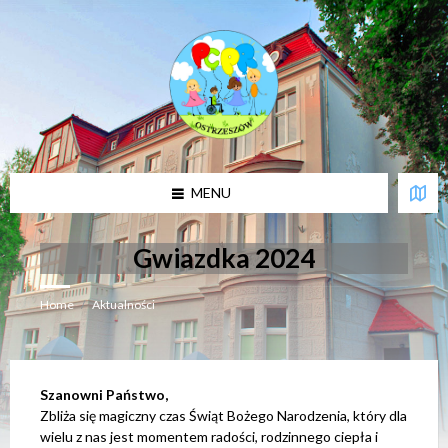
U
w
a
g
a
:
t
a
w
i
MENU
t
r
y
n
Gwiazdka 2024
a
z
a
Home
/
Aktualności
w
i
e
r
a
s
Szanowni Państwo,
y
Zbliża się magiczny czas Świąt Bożego Narodzenia, który dla
s
wielu z nas jest momentem radości, rodzinnego ciepła i
t