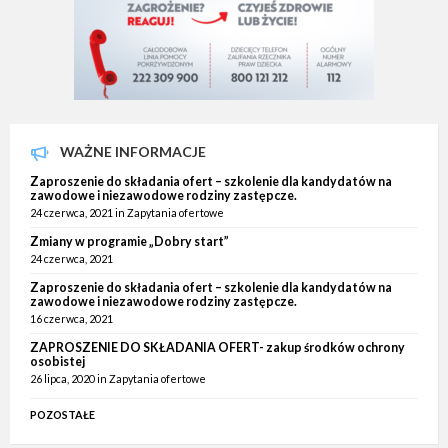
WAŻNE INFORMACJE
Zaproszenie do składania ofert – szkolenie dla kandydatów na
zawodowe i niezawodowe rodziny zastępcze.
24 czerwca, 2021
in
Zapytania ofertowe
Zmiany w programie „Dobry start”
24 czerwca, 2021
Zaproszenie do składania ofert – szkolenie dla kandydatów na
zawodowe i niezawodowe rodziny zastępcze.
16 czerwca, 2021
ZAPROSZENIE DO SKŁADANIA OFERT- zakup środków ochrony
osobistej
26 lipca, 2020
in
Zapytania ofertowe
POZOSTAŁE