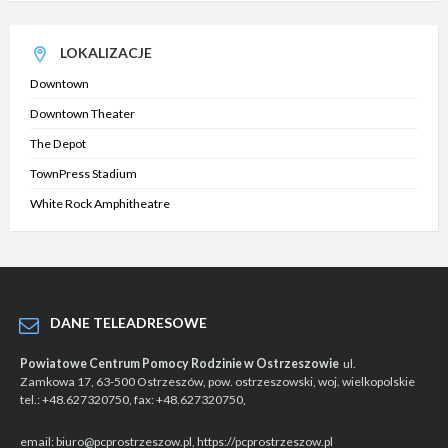
LOKALIZACJE
Downtown
Downtown Theater
The Depot
TownPress Stadium
White Rock Amphitheatre
DANE TELEADRESOWE
Powiatowe Centrum Pomocy Rodzinie w Ostrzeszowie
ul.
Zamkowa 17, 63-500 Ostrzeszów, pow. ostrzeszowski, woj. wielkopolskie
tel.: +48.627320750, fax: +48.627320750,
email: biuro@pcprostrzeszow.pl, https://pcprostrzeszow.pl