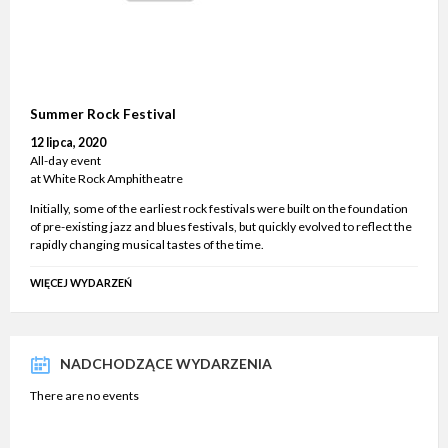
Summer Rock Festival
12 lipca, 2020
All-day event
at
White Rock Amphitheatre
Initially, some of the earliest rock festivals were built on the foundation
of pre-existing jazz and blues festivals, but quickly evolved to reflect the
rapidly changing musical tastes of the time.
WIĘCEJ WYDARZEŃ
NADCHODZĄCE WYDARZENIA
There are no events