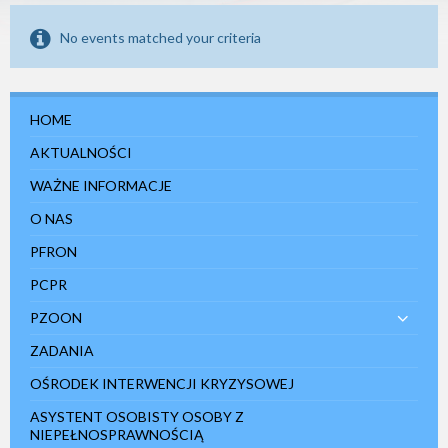
e
m
No events matched your criteria
d
o
s
t
ę
HOME
p
n
AKTUALNOŚCI
o
ś
c
WAŻNE INFORMACJE
i
.
O NAS
PFRON
PCPR
PZOON
ZADANIA
OŚRODEK INTERWENCJI KRYZYSOWEJ
ASYSTENT OSOBISTY OSOBY Z
NIEPEŁNOSPRAWNOŚCIĄ